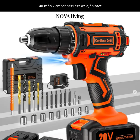
48 másik ember nézi ezt az ajánlatot
NOVA living