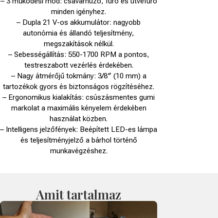
– 3 működési mód: csavarhúzó, fúró és ütvefúró
minden igényhez.
– Dupla 21 V-os akkumulátor: nagyobb
autonómia és állandó teljesítmény,
megszakítások nélkül.
– Sebességállítás: 550-1700 RPM a pontos,
testreszabott vezérlés érdekében.
– Nagy átmérőjű tokmány: 3/8″ (10 mm) a
tartozékok gyors és biztonságos rögzítéséhez.
– Ergonomikus kialakítás: csúszásmentes gumi
markolat a maximális kényelem érdekében
használat közben.
– Intelligens jelzőfények: Beépített LED-es lámpa
és teljesítményjelző a bárhol történő
munkavégzéshez.
Amit tartalmaz