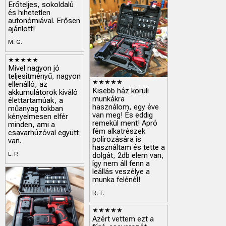
Erőteljes, sokoldalú
és hihetetlen
autonómiával. Erősen
ajánlott!
M. G.
★★★★★
Mivel nagyon jó
teljesítményű, nagyon
★★★★★
ellenálló, az
Kisebb ház körüli
akkumulátorok kiváló
munkákra
élettartamúak, a
használom, egy éve
műanyag tokban
van meg! És eddig
kényelmesen elfér
remekül ment! Apró
minden, ami a
fém alkatrészek
csavarhúzóval együtt
polírozására is
van.
használtam és tette a
L. P.
dolgát, 2db elem van,
így nem áll fenn a
leállás veszélye a
munka felénél!
R. T.
★★★★★
Azért vettem ezt a