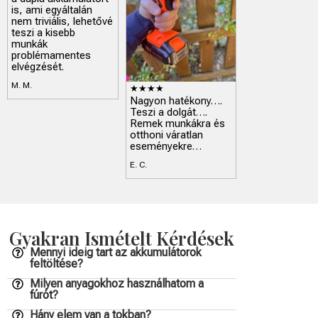
is, ami egyáltalán
nem triviális, lehetővé
teszi a kisebb
munkák
problémamentes
elvégzését.
M. M.
★★★★
Nagyon hatékony….
Teszi a dolgát….
Remek munkákra és
otthoni váratlan
eseményekre…
E. C.
Gyakran Ismételt Kérdések
Mennyi ideig tart az akkumulátorok
feltöltése?
Milyen anyagokhoz használhatom a
fúrót?
Hány elem van a tokban?