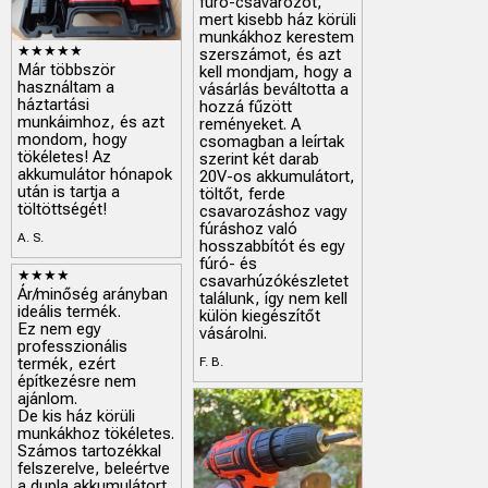
fúró-csavarozót,
mert kisebb ház körüli
munkákhoz kerestem
★★★★★
szerszámot, és azt
Már többször
kell mondjam, hogy a
használtam a
vásárlás beváltotta a
háztartási
hozzá fűzött
munkáimhoz, és azt
reményeket. A
mondom, hogy
csomagban a leírtak
tökéletes! Az
szerint két darab
akkumulátor hónapok
20V-os akkumulátort,
után is tartja a
töltőt, ferde
töltöttségét!
csavarozáshoz vagy
fúráshoz való
A. S.
hosszabbítót és egy
fúró- és
★★★★
csavarhúzókészletet
Ár/minőség arányban
találunk, így nem kell
ideális termék.
külön kiegészítőt
Ez nem egy
vásárolni.
professzionális
termék, ezért
F. B.
építkezésre nem
ajánlom.
De kis ház körüli
munkákhoz tökéletes.
Számos tartozékkal
felszerelve, beleértve
a dupla akkumulátort