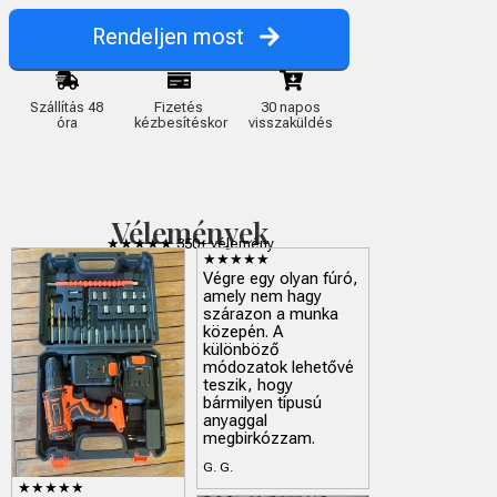
Rendeljen most
Szállítás 48
Fizetés
30 napos
óra
kézbesítéskor
visszaküldés
Vélemények
★★★★★ 350+ vélemény
★★★★★
Végre egy olyan fúró,
amely nem hagy
szárazon a munka
közepén. A
különböző
módozatok lehetővé
teszik, hogy
bármilyen típusú
anyaggal
megbirkózzam.
G. G.
★★★★★