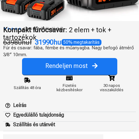
Kompakt fúrócsavar
: 2 elem + tok +
★★★★★
4,8/5 352 értékelésből
tartozékok
63980huf
31990huf
50% megtakarítás
Fúr és csavar: fába, fémbe és műanyagba. Nagy befogó átmérő
3/8″ 10mm.
Rendeljen most
Fizetés
30 napos
Szállítás 48 óra
kézbesítéskor
visszaküldés
Leírás
Egyedülálló tulajdonság
Szállítás és utánvét