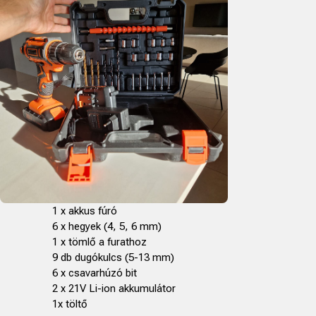
1 x akkus fúró
6 x hegyek (4, 5, 6 mm)
1 x tömlő a furathoz
9 db dugókulcs (5-13 mm)
6 x csavarhúzó bit
2 x 21V Li-ion akkumulátor
1x töltő