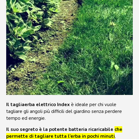
Il tagliaerba elettrico Index
è ideale per chi vuole
tagliare gli angoli più difficili del giardino senza perdere
tempo ed energie.
Il suo segreto è la potente batteria ricaricabile
che
permette di tagliare tutta l’erba in pochi minuti
,