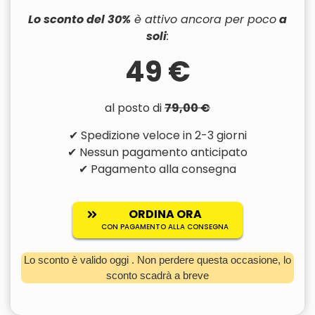
Lo sconto del 30%
è attivo ancora per poco
a
soli
:
49 €
al posto di
79,00 €
✔ Spedizione veloce in 2-3 giorni
✔ Nessun pagamento anticipato
✔ Pagamento alla consegna
ORDINA ORA
CON PAGAMENTO ALLA CONSEGNA
Lo sconto è valido oggi
. Non perdere questa occasione, lo
sconto scadrà a breve