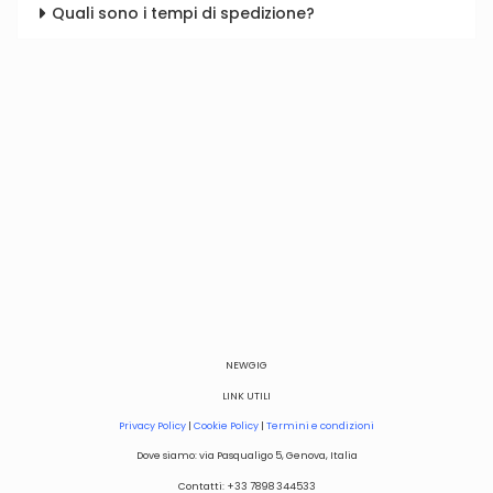
Quali sono i tempi di spedizione?
NEWGIG
LINK UTILI
Privacy Policy
|
Cookie Policy
|
Termini e condizioni
Dove siamo: via Pasqualigo 5, Genova, Italia
Contatti: +33 7898 344533