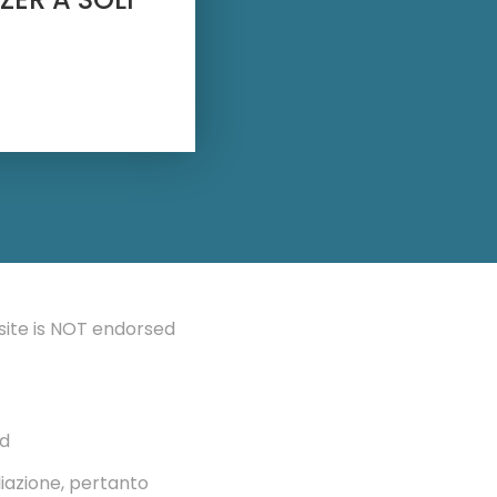
 site is NOT endorsed
ed
liazione, pertanto