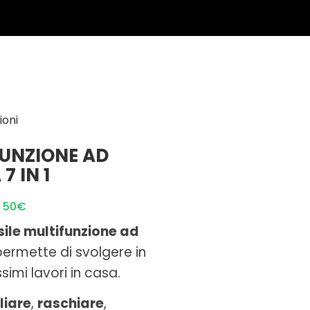
ioni
FUNZIONE AD
7 IN 1
i 50€
sile multifunzione ad
 permette di svolgere in
imi lavori in casa.
liare
,
raschiare
,