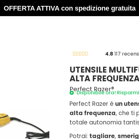
OFFERTA ATTIVA con spedizione gratuita
4.8
117 recens





UTENSILE MULTI
ALTA FREQUENZA 
Perfect Razer®
Disponibile ora! Risparm
Perfect Razer è
un uten
alta frequenza
, che ti
totale autonomia tantiss
Potrai:
tagliare
,
smerig