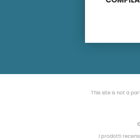
This site is not a p
©
I prodotti recens