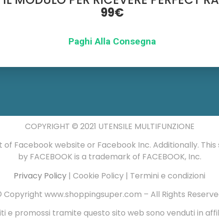
99€
Paghi Alla Consegna
COPYRIGHT © 2021 UTENSILE MULTIFUNZIONE
art of Facebook website or Facebook Inc. Additionally. This
by FACEBOOK is a trademark of FACEBOOK, Inc.
Privacy Policy
| Cookie Policy | Termini e condizioni
 Copyright www.shoppingsuper.com – All Rights Reserv
iti e promossi tramite questo sito web sono venduti in affi