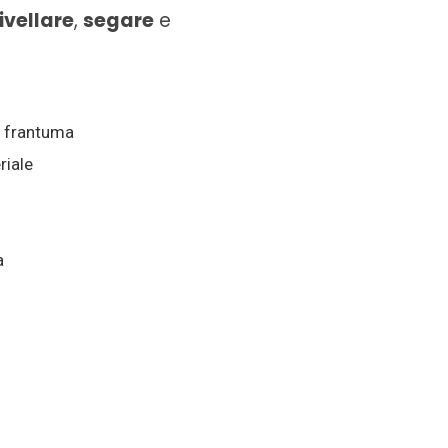
livellare
,
segare
e
a, frantuma
riale
a