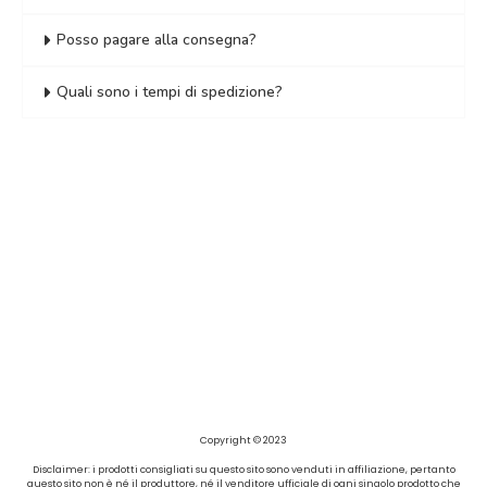
Posso pagare alla consegna?
Quali sono i tempi di spedizione?
Copyright © 2023
Disclaimer: i prodotti consigliati su questo sito sono venduti in affiliazione, pertanto
questo sito non è né il produttore, né il venditore ufficiale di ogni singolo prodotto che