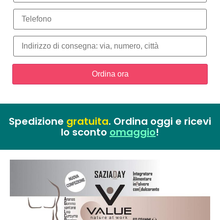
Numero di telefono*
Indirizzo di consegna*
Spedizione
gratuita
. Ordina oggi e ricevi
lo sconto
omaggio
!