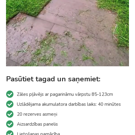
Pasūtiet tagad un saņemiet:
Zāles pļāvējs ar pagarināmu vārpstu 85-123cm
Uzlādējama akumulatora darbības laiks: 40 minūtes
20 rezerves asmeņi
Aizsardzības panelis
Lietošanas pamācība