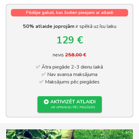
Pēdējie gabali, kas šodien pieejami ar atlaidi
50% atlaide joprojām
ir spēkā uz īsu laiku
129 €
nevis
258,00 €
✅ Ātra piegāde 2-3 dienu laikā
✅ Nav avansa maksājuma
✅ Maksājums pēc piegādes
AKTIVIZĒT ATLAIDI
AR APMAKSU PĒC PIEGĀDES