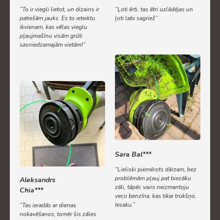
“To ir viegli lietot, un dizains ir
“Ļoti ērti, tas ātri uzlādējas un
patiešām jauks. Es to ieteiktu
ļoti labi sagriež”
ikvienam, kas vēlas vieglu
pļaujmašīnu visām grūti
sasniedzamajām vietām!”
Sara Bal***
“Lieliski piemērots dārzam, bez
problēmām pļauj pat biezāku
Aleksandrs
zāli, tāpēc vairs neizmantoju
Chia***
veco benzīna, kas tikai trokšņo.
Iesaku.”
“Tas ieradās ar dienas
nokavēšanos, tomēr šis zāles