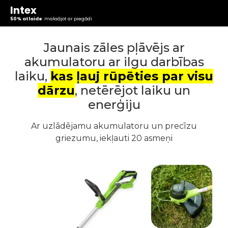
Intex
50% atlaide
: maksājot ar piegādi
Jaunais zāles pļāvējs ar
akumulatoru ar ilgu darbības
laiku,
kas ļauj rūpēties par visu
dārzu
, netērējot laiku un
enerģiju
Ar uzlādējamu akumulatoru un precīzu
griezumu, iekļauti 20 asmeņi