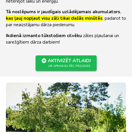
netērējot laiku un enerģiju.
Tā noslēpums ir jaudīgais uzlādējamais akumulators
,
kas ļauj nopļaut visu zāli tikai dažās minūtēs
, padarot to
par neaizstājamu dārza piederumu.
Ikdienā izmanto tūkstošiem cilvēku
zāles pļaušanai un
sarežģītiem dārza darbiem!
AKTIVIZĒT ATLAIDI
AR APMAKSU PĒC PIEGĀDES