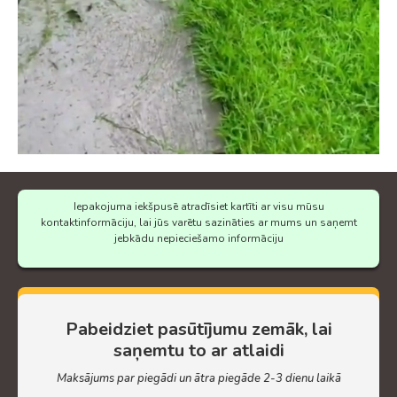
Iepakojuma iekšpusē atradīsiet kartīti ar visu mūsu
kontaktinformāciju, lai jūs varētu sazināties ar mums un saņemt
jebkādu nepieciešamo informāciju
Pabeidziet pasūtījumu zemāk, lai
saņemtu to ar atlaidi
Maksājums par piegādi un ātra piegāde 2-3 dienu laikā