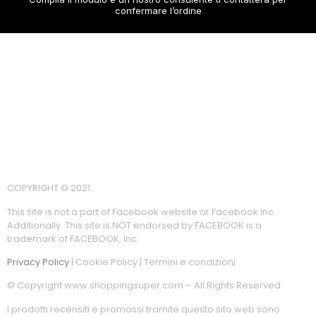
confermare l’ordine
COPYRIGHT © 2021
This site is not a part of Facebook website or Facebook Inc.
Additionally. This site is NOT endorsed by FACEBOOK is a
trademark of FACEBOOK, Inc.
Privacy Policy
| Cookie Policy | Termini e condizioni
© Copyright www.shoppingsuper.com – All Rights Reserved
I prodotti recensiti e promossi tramite questo sito web sono