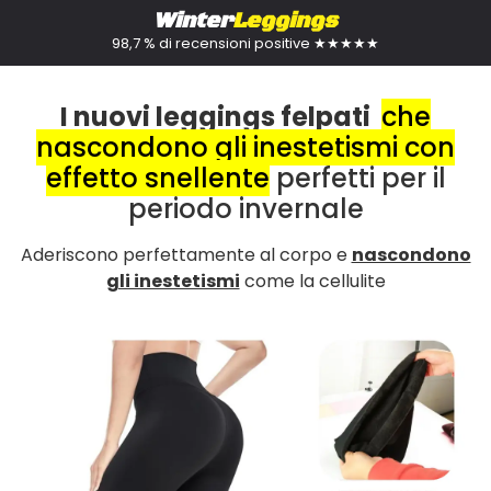
Winter
Leggings
98,7 % di recensioni positive ★★★★★
I nuovi leggings felpati
che
nascondono gli inestetismi con
effetto snellente
perfetti per il
periodo invernale
Aderiscono perfettamente al corpo e
nascondono
gli inestetismi
come la cellulite