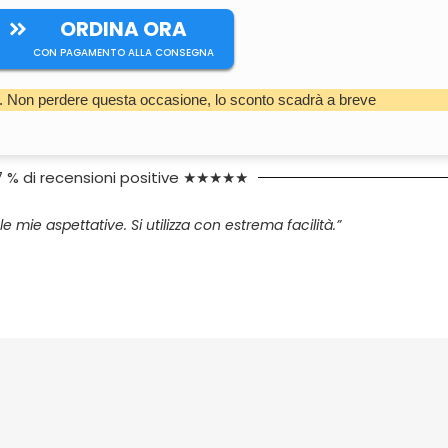
ORDINA ORA
CON PAGAMENTO ALLA CONSEGNA
. Non perdere questa occasione, lo sconto scadrà a breve
7 % di recensioni positive ★★★★★
le mie aspettative. Si utilizza con estrema facilità.”