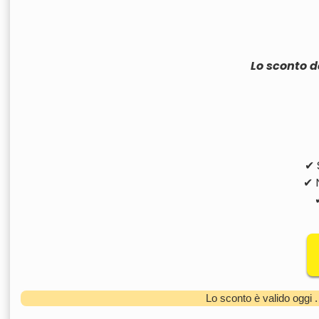
Lo sconto d
✔ 
✔ 
Lo sconto è valido oggi