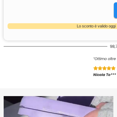
Lo sconto è valido oggi
98,
“Ottimo oltre 
Nicola To***