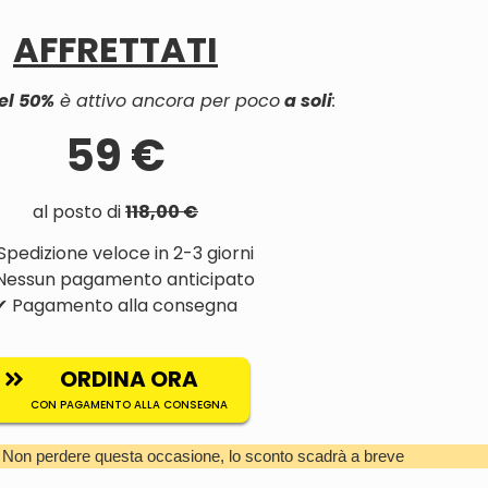
AFFRETTATI
el 50%
è attivo ancora per poco
a soli
:
59 €
al posto di
118,00 €
Spedizione veloce in 2-3 giorni
Nessun pagamento anticipato
✔ Pagamento alla consegna
ORDINA ORA
CON PAGAMENTO ALLA CONSEGNA
. Non perdere questa occasione, lo sconto scadrà a breve