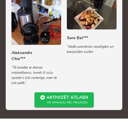
Sara Bal***
“Ideāli piemērots veselīgām un
barojošām sulām
Aleksandrs
Chia***
“Tā ieradās ar dienas
nokavēšanos, tomēr šī sulu
spiede ir ļoti noderīga, man tā
ļoti patīk.”
AKTIVIZĒT ATLAIDI
AR APMAKSU PĒC PIEGĀDES