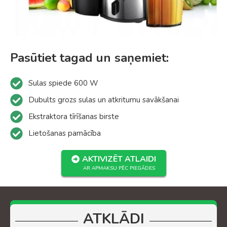
Pasūtiet tagad un saņemiet:
Sulas spiede 600 W
Dubults grozs sulas un atkritumu savākšanai
Ekstraktora tīrīšanas birste
Lietošanas pamācība
AKTIVIZĒT ATLAIDI
AR APMAKSU PĒC PIEGĀDES
ATKLĀDI