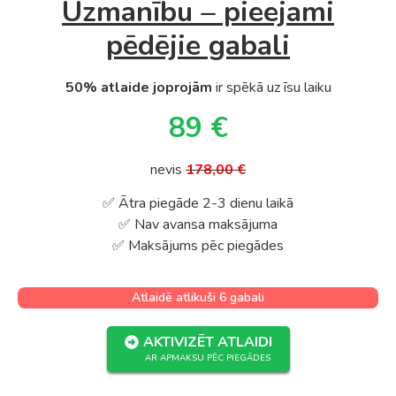
Uzmanību – pieejami
pēdējie gabali
50% atlaide joprojām
ir spēkā uz īsu laiku
89 €
nevis
178,00 €
✅ Ātra piegāde 2-3 dienu laikā
✅ Nav avansa maksājuma
✅ Maksājums pēc piegādes
Atlaidē atlikuši 6 gabali
AKTIVIZĒT ATLAIDI
AR APMAKSU PĒC PIEGĀDES