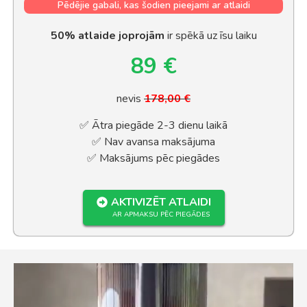
Pēdējie gabali, kas šodien pieejami ar atlaidi
50% atlaide joprojām
ir spēkā uz īsu laiku
89 €
nevis
178,00 €
✅ Ātra piegāde 2-3 dienu laikā
✅ Nav avansa maksājuma
✅ Maksājums pēc piegādes
AKTIVIZĒT ATLAIDI
AR APMAKSU PĒC PIEGĀDES