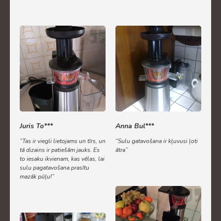
Juris To***
Anna Bul***
“Tas ir viegli lietojams un tīrs, un
“Sulu gatavošana ir kļuvusi ļoti
tā dizains ir patiešām jauks. Es
ātra”
to iesaku ikvienam, kas vēlas, lai
sulu pagatavošana prasītu
mazāk pūļu!”