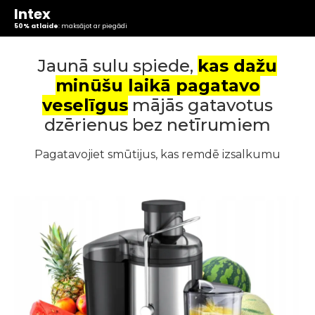
Intex
50% atlaide
: maksājot ar piegādi
Jaunā sulu spiede,
kas dažu
minūšu laikā pagatavo
veselīgus
mājās gatavotus
dzērienus bez netīrumiem
Pagatavojiet smūtijus, kas remdē izsalkumu