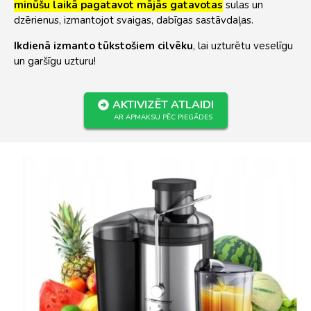
minūšu laikā pagatavot mājās gatavotas
sulas un
dzērienus, izmantojot svaigas, dabīgas sastāvdaļas.
Ikdienā izmanto tūkstošiem cilvēku
, lai uzturētu veselīgu
un garšīgu uzturu!
AKTIVIZĒT ATLAIDI
AR APMAKSU PĒC PIEGĀDES