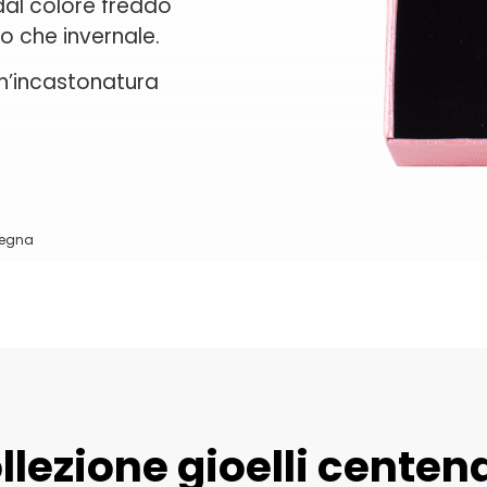
dal colore freddo
ivo che invernale.
un’incastonatura
segna
llezione gioelli centen