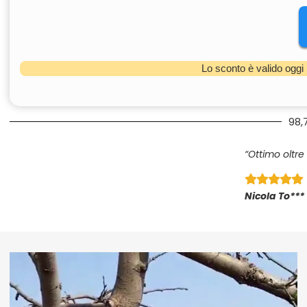
Lo sconto è valido oggi
98,
“Ottimo oltre 
Nicola To***