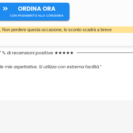
ORDINA ORA
CON PAGAMENTO ALLA CONSEGNA
. Non perdere questa occasione, lo sconto scadrà a breve
7 % di recensioni positive ★★★★★
le mie aspettative. Si utilizza con estrema facilità.”