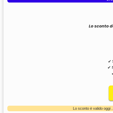
Lo sconto d
✔ 
✔ 
Lo sconto è valido oggi