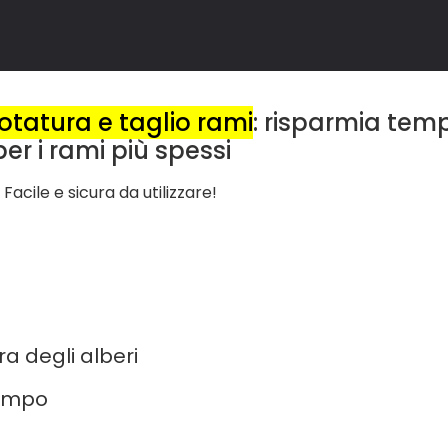
otatura e taglio rami
: risparmia tem
per i rami più spessi
Facile e sicura da utilizzare!
a degli alberi
tempo