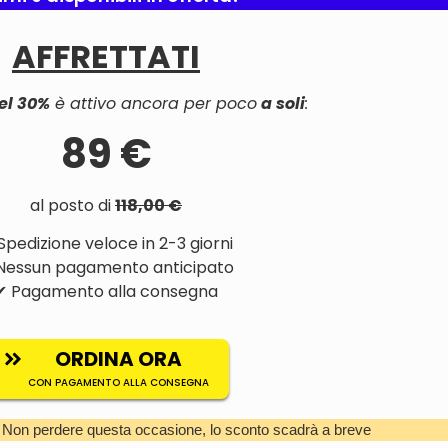
AFFRETTATI
el 30%
è attivo ancora per poco
a soli
:
89 €
al posto di
118,00 €
Spedizione veloce in 2-3 giorni
Nessun pagamento anticipato
✔ Pagamento alla consegna
ORDINA ORA
CON PAGAMENTO ALLA CONSEGNA
. Non perdere questa occasione, lo sconto scadrà a breve