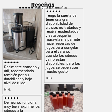
Reseñas
★★★★★ Más de 3,500 reseñas
★★★★★
Tengo la suerte de
tener una gran
disponibilidad de
cítricos no tratados y
recién recolectados,
y esta pequeña
maravilla me permite
hacer reservas de
jugos para congelar
para el verano,
cuando los cítricos
ya no están
★★★★★
disponibles, pero los
Realmente cómodo y
jugos se beben con
útil, recomendado
mucho gusto.
también por su
G. G.
durabilidad y bajo
nivel de ruido.
M. G.
★★★★★
De hecho, funciona
muy bien. Exprime los
cítricos a la