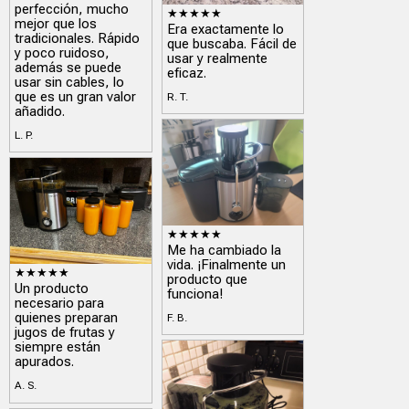
perfección, mucho
★★★★★
mejor que los
Era exactamente lo
tradicionales. Rápido
que buscaba. Fácil de
y poco ruidoso,
usar y realmente
además se puede
eficaz.
usar sin cables, lo
que es un gran valor
R. T.
añadido.
L. P.
★★★★★
Me ha cambiado la
vida. ¡Finalmente un
★★★★★
producto que
Un producto
funciona!
necesario para
quienes preparan
F. B.
jugos de frutas y
siempre están
apurados.
A. S.