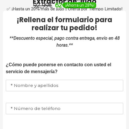
Extractor
de Jugo
92,99€
62€
¡Ahorra un 28%!
✅ ¡Hasta un 20% más de jugo | Oferta por Tiempo Limitado!
¡Rellena el formulario para
realizar tu pedido!
**Descuento especial, pago contra entrega, envío en 48
horas.**
¿Cómo puede ponerse en contacto con usted el
servicio de mensajería?